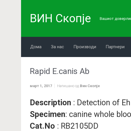
Skip to main content
ВИН Скопје
Вашиот доверлив
Дома
За нас
Производи
Партнери
Rapid E.canis Ab
март 1, 2017
Напишано од
Вин Скопје
Description
: Detection of Eh
Specimen
: canine whole blo
Cat.No
: RB2105DD